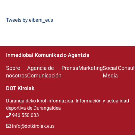
Tweets by eiberri_eus
Inmediobai Komunikazio Agentzia
Sobre
Agencia de
Prensa
Marketing
Social
Consul
nosotros
Comunicación
Media
DOT Kirolak
Durangaldeko kirol informazioa. Información y actualidad
deportiva de Durangaldea
946 550 033
info@dotkirolak.eus