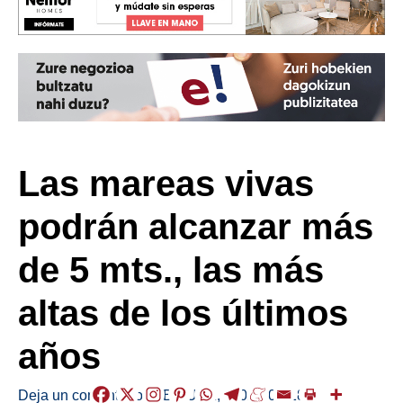
Las mareas vivas
podrán alcanzar más
de 5 mts., las más
altas de los últimos
años
Deja un comentario
/
ABISUAK
,
/
2024-09-18