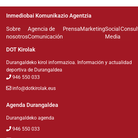
Inmediobai Komunikazio Agentzia
Sobre
Agencia de
Prensa
Marketing
Social
Consul
nosotros
Comunicación
Media
DOT Kirolak
Durangaldeko kirol informazioa. Información y actualidad
deportiva de Durangaldea
946 550 033
info@dotkirolak.eus
Agenda Durangaldea
Durangaldeko agenda
946 550 033