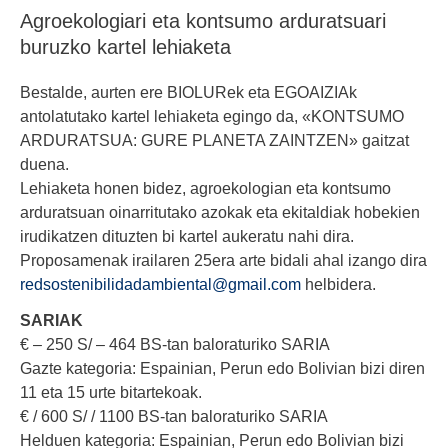
Agroekologiari eta kontsumo arduratsuari
buruzko kartel lehiaketa
Bestalde, aurten ere BIOLURek eta EGOAIZIAk
antolatutako kartel lehiaketa egingo da, «KONTSUMO
ARDURATSUA: GURE PLANETA ZAINTZEN» gaitzat
duena.
Lehiaketa honen bidez, agroekologian eta kontsumo
arduratsuan oinarritutako azokak eta ekitaldiak hobekien
irudikatzen dituzten bi kartel aukeratu nahi dira.
Proposamenak irailaren 25era arte bidali ahal izango dira
redsostenibilidadambiental@gmail.com
helbidera.
SARIAK
€ – 250 S/ – 464 BS-tan baloraturiko SARIA
Gazte kategoria: Espainian, Perun edo Bolivian bizi diren
11 eta 15 urte bitartekoak.
€ / 600 S/ / 1100 BS-tan baloraturiko SARIA
Helduen kategoria: Espainian, Perun edo Bolivian bizi