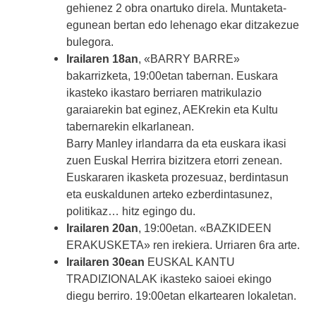
gehienez 2 obra onartuko direla. Muntaketa-
egunean bertan edo lehenago ekar ditzakezue
bulegora.
Irailaren 18an
, «BARRY BARRE»
bakarrizketa, 19:00etan tabernan. Euskara
ikasteko ikastaro berriaren matrikulazio
garaiarekin bat eginez, AEKrekin eta Kultu
tabernarekin elkarlanean.
Barry Manley irlandarra da eta euskara ikasi
zuen Euskal Herrira bizitzera etorri zenean.
Euskararen ikasketa prozesuaz, berdintasun
eta euskaldunen arteko ezberdintasunez,
politikaz… hitz egingo du.
Irailaren 20an
, 19:00etan. «BAZKIDEEN
ERAKUSKETA» ren irekiera. Urriaren 6ra arte.
Irailaren 30ean
EUSKAL KANTU
TRADIZIONALAK ikasteko saioei ekingo
diegu berriro. 19:00etan elkartearen lokaletan.