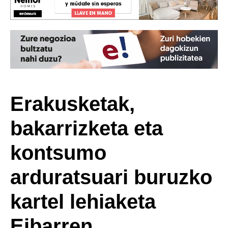
Erakusketak,
bakarrizketa eta
kontsumo
arduratsuari buruzko
kartel lehiaketa
Eibarren