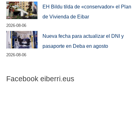
EH Bildu tilda de «conservador» el Plan
de Vivienda de Eibar
2026-08-06
Nueva fecha para actualizar el DNI y
pasaporte en Deba en agosto
2026-08-06
Facebook eiberri.eus