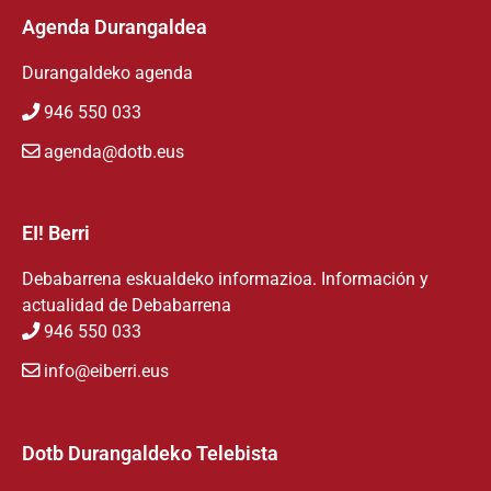
Agenda Durangaldea
Durangaldeko agenda
946 550 033
agenda@dotb.eus
EI! Berri
Debabarrena eskualdeko informazioa. Información y
actualidad de Debabarrena
946 550 033
info@eiberri.eus
Dotb Durangaldeko Telebista