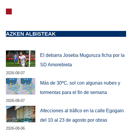
AZKEN ALBISTEAK
El debarra Joseba Muguruza ficha por la
SD Amorebieta
2026-08-07
Más de 30ºC, sol con algunas nubes y
tormentas para el fin de semana
2026-08-07
Afecciones al tráfico en la calle Egogain
del 10 al 23 de agosto por obras
2026-08-06