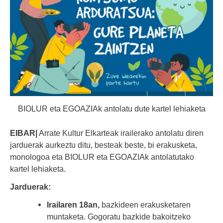
BIOLUR eta EGOAZIAk antolatu dute kartel lehiaketa
EIBAR|
Arrate Kultur Elkarteak irailerako antolatu diren
jarduerak aurkeztu ditu, besteak beste, bi erakusketa,
monologoa eta BIOLUR eta EGOAZIAk antolatutako
kartel lehiaketa.
Jarduerak:
Irailaren 18an,
bazkideen erakusketaren
muntaketa. Gogoratu bazkide bakoitzeko