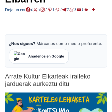
Deja un comentario
/
AGENDA
/
2024-09-18
¿Nos sigues?
Márcanos como medio preferente.
Añádenos en Google
Arrate Kultur Elkarteak iraileko
jarduerak aurkeztu ditu