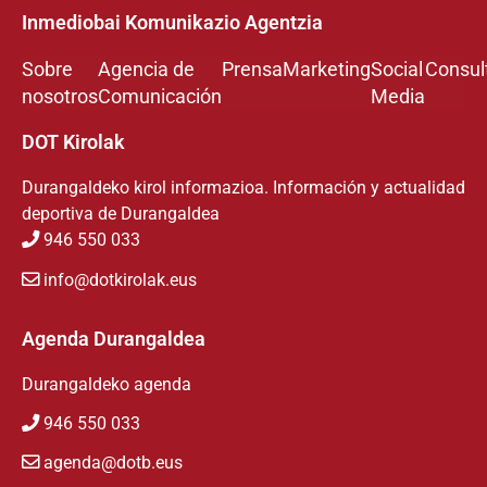
Inmediobai Komunikazio Agentzia
Sobre
Agencia de
Prensa
Marketing
Social
Consul
nosotros
Comunicación
Media
DOT Kirolak
Durangaldeko kirol informazioa. Información y actualidad
deportiva de Durangaldea
946 550 033
info@dotkirolak.eus
Agenda Durangaldea
Durangaldeko agenda
946 550 033
agenda@dotb.eus