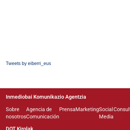
Tweets by eiberri_eus
Inmediobai Komunikazio Agentzia
Sobre
Agencia de
Prensa
Marketing
Social
Consul
nosotros
Comunicación
Media
DOT Kirolak