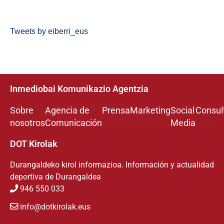
Tweets by eiberri_eus
Inmediobai Komunikazio Agentzia
Sobre
Agencia de
Prensa
Marketing
Social
Consul
nosotros
Comunicación
Media
DOT Kirolak
Durangaldeko kirol informazioa. Información y actualidad
deportiva de Durangaldea
946 550 033
info@dotkirolak.eus