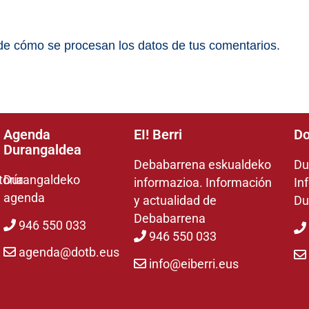
e cómo se procesan los datos de tus comentarios.
Agenda
EI! Berri
Do
Durangaldea
Debabarrena eskualdeko
Du
toría
Durangaldeko
informazioa. Información
In
agenda
y actualidad de
Du
Debabarrena
946 550 033
946 550 033
agenda@dotb.eus
info@eiberri.eus