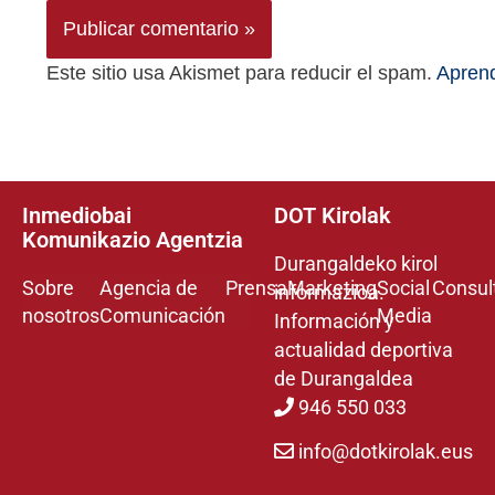
Este sitio usa Akismet para reducir el spam.
Aprend
Inmediobai
DOT Kirolak
Komunikazio Agentzia
Durangaldeko kirol
Sobre
Agencia de
Prensa
Marketing
Social
Consul
informazioa.
nosotros
Comunicación
Media
Información y
actualidad deportiva
de Durangaldea
946 550 033
info@dotkirolak.eus