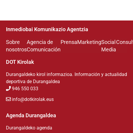
Inmediobai Komunikazio Agentzia
Sobre
Agencia de
Prensa
Marketing
Social
Consul
nosotros
Comunicación
Media
DOT Kirolak
Durangaldeko kirol informazioa. Información y actualidad
deportiva de Durangaldea
946 550 033
info@dotkirolak.eus
Agenda Durangaldea
Durangaldeko agenda