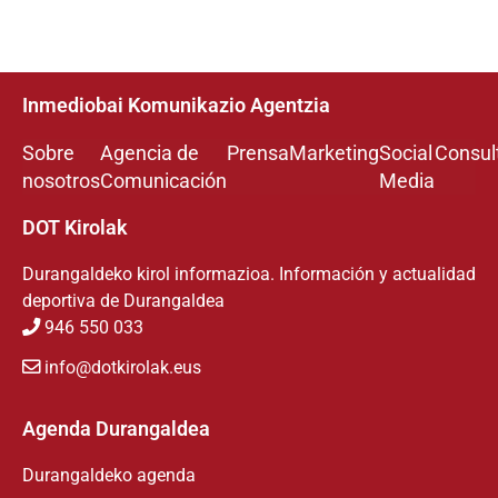
Inmediobai Komunikazio Agentzia
Sobre
Agencia de
Prensa
Marketing
Social
Consul
nosotros
Comunicación
Media
DOT Kirolak
Durangaldeko kirol informazioa. Información y actualidad
deportiva de Durangaldea
946 550 033
info@dotkirolak.eus
Agenda Durangaldea
Durangaldeko agenda