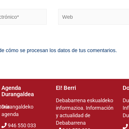
e cómo se procesan los datos de tus comentarios.
Agenda
EI! Berri
Do
Durangaldea
Debabarrena eskualdeko
Du
toría
Durangaldeko
informazioa. Información
In
agenda
y actualidad de
Du
Debabarrena
946 550 033