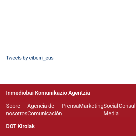
Tweets by eiberri_eus
Inmediobai Komunikazio Agentzia
Sobre
Agencia de
Prensa
Marketing
Social
Consul
nosotros
Comunicación
Media
DOT Kirolak