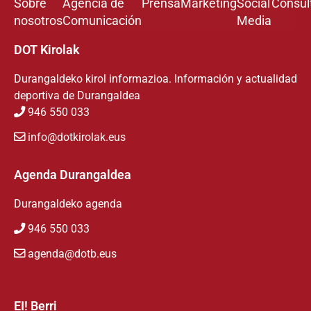
Sobre
Agencia de
Prensa
Marketing
Social
Consul
nosotros
Comunicación
Media
DOT Kirolak
Durangaldeko kirol informazioa. Información y actualidad
deportiva de Durangaldea
946 550 033
info@dotkirolak.eus
Agenda Durangaldea
Durangaldeko agenda
946 550 033
agenda@dotb.eus
EI! Berri