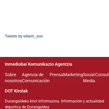
Tweets by eiberri_eus
Inmediobai Komunikazio Agentzia
Sobre
Agencia de
Prensa
Marketing
Social
Consul
nosotros
Comunicación
Media
DOT Kirolak
Durangaldeko kirol informazioa. Información y actualidad
deportiva de Durangaldea