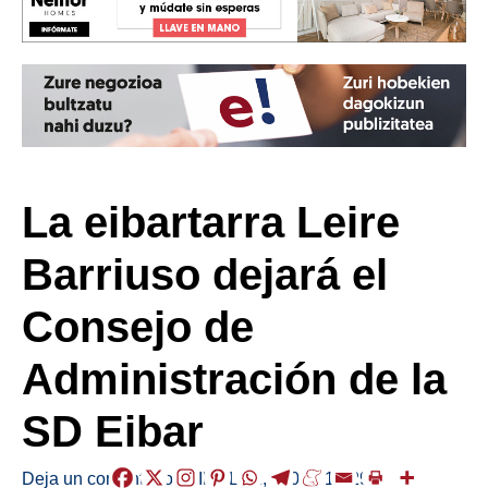
La eibartarra Leire
Barriuso dejará el
Consejo de
Administración de la
SD Eibar
Deja un comentario
/
KIROLAK
,
/
2025-12-29