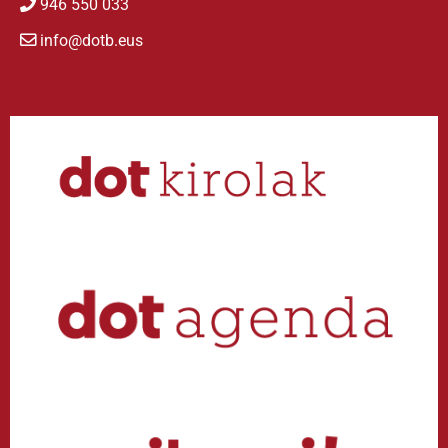
946 550 033
info@dotb.eus