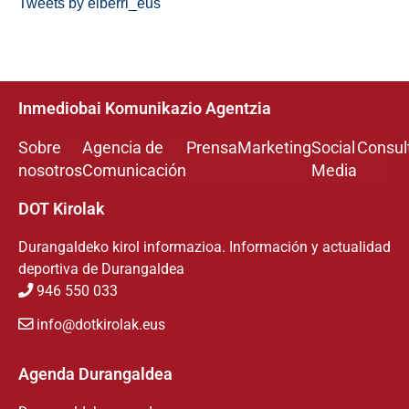
Tweets by eiberri_eus
Inmediobai Komunikazio Agentzia
Sobre
Agencia de
Prensa
Marketing
Social
Consul
nosotros
Comunicación
Media
DOT Kirolak
Durangaldeko kirol informazioa. Información y actualidad
deportiva de Durangaldea
946 550 033
info@dotkirolak.eus
Agenda Durangaldea