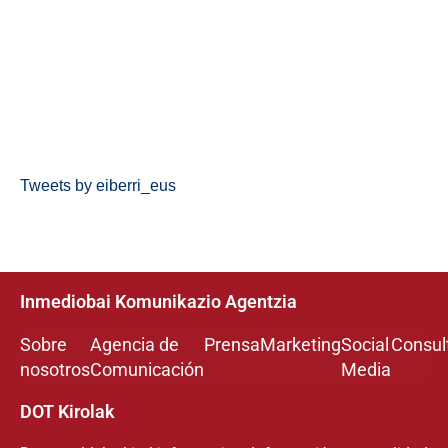
Tweets by eiberri_eus
Inmediobai Komunikazio Agentzia
Sobre
Agencia de
Prensa
Marketing
Social
Consul
nosotros
Comunicación
Media
DOT Kirolak