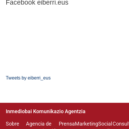
Facebook eiberri.eus
Tweets by eiberri_eus
Inmediobai Komunikazio Agentzia
Sobre
Agencia de
Prensa
Marketing
Social
Consul