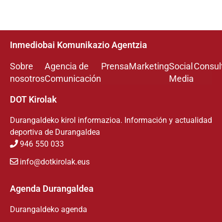
Inmediobai Komunikazio Agentzia
Sobre
Agencia de
Prensa
Marketing
Social
Consul
nosotros
Comunicación
Media
DOT Kirolak
Durangaldeko kirol informazioa. Información y actualidad
deportiva de Durangaldea
946 550 033
info@dotkirolak.eus
Agenda Durangaldea
Durangaldeko agenda