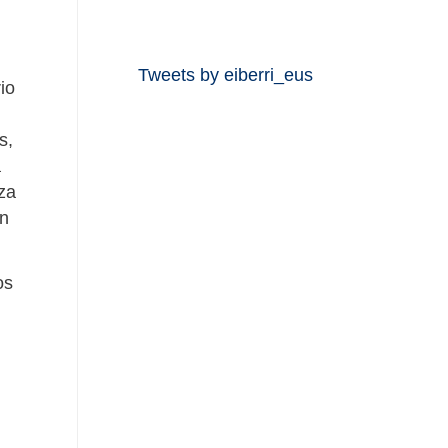
Tweets by eiberri_eus
io
s,
a
za
ón
os