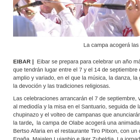
La campa acogerá las 
EIBAR |
Eibar se prepara para celebrar un año má
que tendrán lugar entre el 7 y el 14 de septiembre
amplio y variado, en el que la música, la danza, l
la devoción y las tradiciones religiosas.
Las celebraciones arrancarán el 7 de septiembre, v
al mediodía y la misa en el Santuario, seguida de l
chupinazo y el volteo de campanas que anunciarán e
la tarde
,
la campa de Olabe acogerá una animada f
Bertso Afaria en el restaurante Tiro Pitxon, con un
Egaña, Maialen Lujanbio e Iker Zubeldia. La jorna