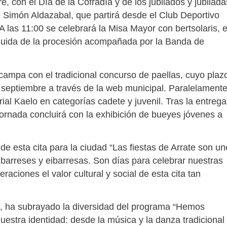
 con el Día de la Cofradía y de los jubilados y jubilada
Simón Aldazabal, que partirá desde el Club Deportivo
A las 11:00 se celebrará la Misa Mayor con bertsolaris, 
eguida de la procesión acompañada por la Banda de
 campa con el tradicional concurso de paellas, cuyo plaz
 septiembre a través de la web municipal. Paralelamente
ial Kaelo en categorías cadete y juvenil. Tras la entrega
 jornada concluirá con la exhibición de bueyes jóvenes a
 de esta cita para la ciudad “Las fiestas de Arrate son un
barreses y eibarresas. Son días para celebrar nuestras
raciones el valor cultural y social de esta cita tan
la, ha subrayado la diversidad del programa “Hemos
estra identidad: desde la música y la danza tradicional