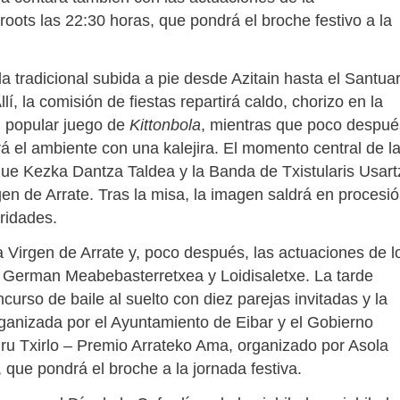
roots las 22:30 horas, que pondrá el broche festivo a la
a tradicional subida a pie desde Azitain hasta el Santuar
lí, la comisión de fiestas repartirá caldo, chorizo en la
l popular juego de
Kittonbola
, mientras que poco despué
rá el ambiente con una kalejira. El momento central de l
 que Kezka Dantza Taldea y la Banda de Txistularis Usart
rgen de Arrate. Tras la misa, la imagen saldrá en procesi
ridades.
 Virgen de Arrate y, poco después, las actuaciones de l
aris German Meabebasterretxea y Loidisaletxe. La tarde
urso de baile al suelto con diez parejas invitadas y la
anizada por el Ayuntamiento de Eibar y el Gobierno
u Txirlo – Premio Arrateko Ama, organizado por Asola
k, que pondrá el broche a la jornada festiva.