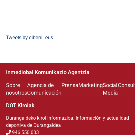
Tweets by eiberri_eus
Inmediobai Komunikazio Agentzia
Sobre
Agencia de
Prensa
Marketing
Social
Consul
nosotros
Comunicación
Media
DOT Kirolak
Durangaldeko kirol informazioa. Información y actualidad
deportiva de Durangaldea
946 550 033