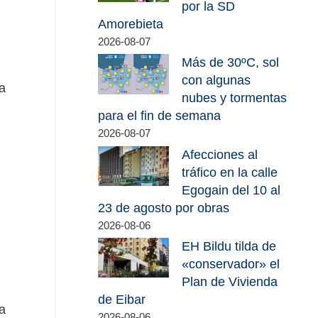
por la SD
Amorebieta
2026-08-07
Más de 30ºC, sol
con algunas
a
nubes y tormentas
para el fin de semana
2026-08-07
Afecciones al
tráfico en la calle
Egogain del 10 al
23 de agosto por obras
2026-08-06
EH Bildu tilda de
«conservador» el
Plan de Vivienda
n
de Eibar
a
2026-08-06