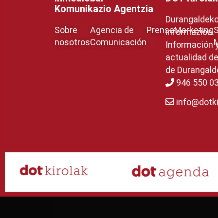
Komunikazio Agentzia
Durangaldeko 
Sobre
Agencia de
Prensa
Marketing
S
informazioa.
nosotros
Comunicación
Información 
actualidad de
de Durangald
946 550 0
info@dotki