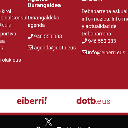
Durangaldea
kirol
Debabarrena eskua
ocial
Consultoría
Durangaldeko
informazioa. Inform
Media
agenda
y
y actualidad de
portiva
Debabarrena
946 550 033
ea
946 550 033
agenda@dotb.eus
33
info@eiberri.eus
rolak.eus