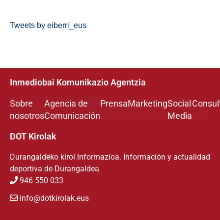
Tweets by eiberri_eus
Inmediobai Komunikazio Agentzia
Sobre
Agencia de
Prensa
Marketing
Social
Consul
nosotros
Comunicación
Media
DOT Kirolak
Durangaldeko kirol informazioa. Información y actualidad
deportiva de Durangaldea
946 550 033
info@dotkirolak.eus