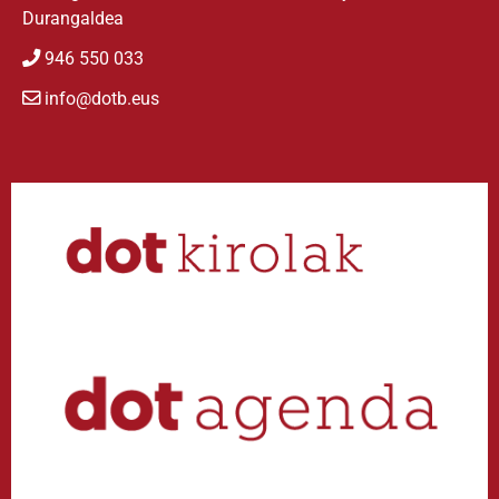
Durangaldea
946 550 033
info@dotb.eus