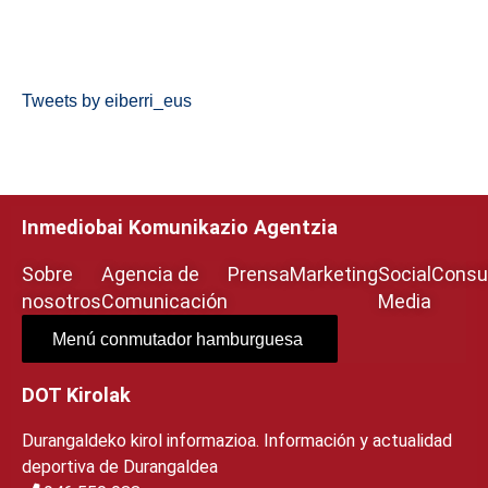
Tweets by eiberri_eus
Inmediobai Komunikazio Agentzia
Sobre
Agencia de
Prensa
Marketing
Social
Consul
nosotros
Comunicación
Media
Menú conmutador hamburguesa
DOT Kirolak
Durangaldeko kirol informazioa. Información y actualidad
deportiva de Durangaldea