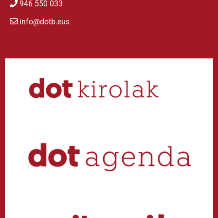
946 550 033
info@dotb.eus