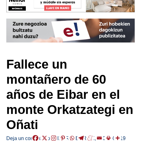
Fallece un
montañero de 60
años de Eibar en el
monte Orkatzategi en
Oñati
Deja un comentario
/
EIBAR
,
HERRIAK
,
/
2021-09-19