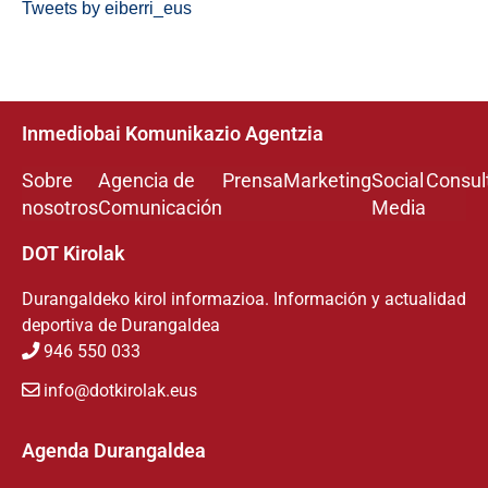
Tweets by eiberri_eus
Inmediobai Komunikazio Agentzia
Sobre
Agencia de
Prensa
Marketing
Social
Consul
nosotros
Comunicación
Media
DOT Kirolak
Durangaldeko kirol informazioa. Información y actualidad
deportiva de Durangaldea
946 550 033
info@dotkirolak.eus
Agenda Durangaldea