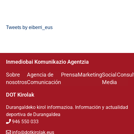
Tweets by eiberri_eus
Inmediobai Komunikazio Agentzia
Sobre
Agencia de
Prensa
Marketing
Social
Consul
nosotros
Comunicación
Media
DOT Kirolak
Durangaldeko kirol informazioa. Información y actualidad
deportiva de Durangaldea
946 550 033
info@dotkirolak.eus