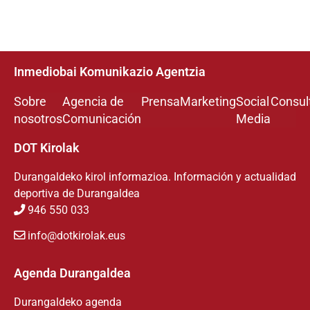
Inmediobai Komunikazio Agentzia
Sobre
Agencia de
Prensa
Marketing
Social
Consul
nosotros
Comunicación
Media
DOT Kirolak
Durangaldeko kirol informazioa. Información y actualidad
deportiva de Durangaldea
946 550 033
info@dotkirolak.eus
Agenda Durangaldea
Durangaldeko agenda