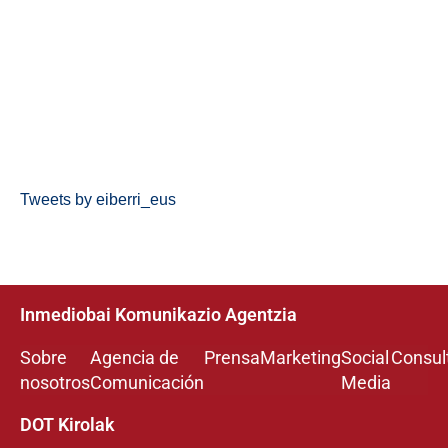
Tweets by eiberri_eus
Inmediobai Komunikazio Agentzia
Sobre
Agencia de
Prensa
Marketing
Social
Consul
nosotros
Comunicación
Media
DOT Kirolak