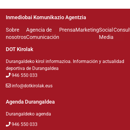
Inmediobai Komunikazio Agentzia
Sobre
Agencia de
Prensa
Marketing
Social
Consul
nosotros
Comunicación
Media
DOT Kirolak
Durangaldeko kirol informazioa. Información y actualidad
deportiva de Durangaldea
946 550 033
info@dotkirolak.eus
Agenda Durangaldea
Durangaldeko agenda
946 550 033