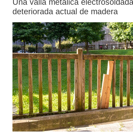
Una valla metálica electrosoldada
deteriorada actual de madera