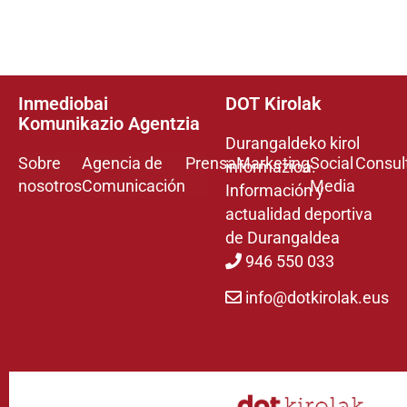
Inmediobai
DOT Kirolak
Komunikazio Agentzia
Durangaldeko kirol
Sobre
Agencia de
Prensa
Marketing
Social
Consul
informazioa.
nosotros
Comunicación
Media
Información y
actualidad deportiva
de Durangaldea
946 550 033
info@dotkirolak.eus