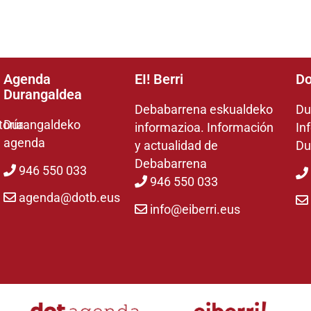
Agenda
EI! Berri
Do
Durangaldea
Debabarrena eskualdeko
Du
toría
Durangaldeko
informazioa. Información
In
agenda
y actualidad de
Du
Debabarrena
946 550 033
946 550 033
agenda@dotb.eus
info@eiberri.eus