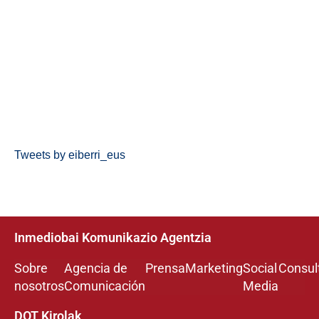
Tweets by eiberri_eus
Inmediobai Komunikazio Agentzia
Sobre
Agencia de
Prensa
Marketing
Social
Consul
nosotros
Comunicación
Media
DOT Kirolak