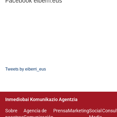
Facebook eiberri.eus
Tweets by eiberri_eus
Inmediobai Komunikazio Agentzia
Sobre
Agencia de
Prensa
Marketing
Social
Consul