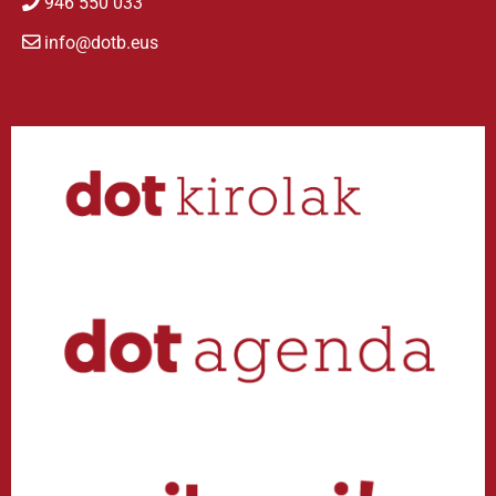
946 550 033
info@dotb.eus