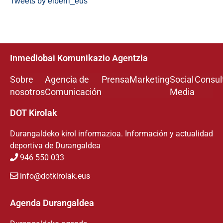
Tweets by eiberri_eus
Inmediobai Komunikazio Agentzia
Sobre
Agencia de
Prensa
Marketing
Social
Consul
nosotros
Comunicación
Media
DOT Kirolak
Durangaldeko kirol informazioa. Información y actualidad
deportiva de Durangaldea
946 550 033
info@dotkirolak.eus
Agenda Durangaldea