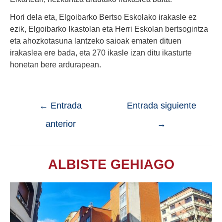
Hori dela eta, Elgoibarko Bertso Eskolako irakasle ez
ezik, Elgoibarko Ikastolan eta Herri Eskolan bertsogintza
eta ahozkotasuna lantzeko saioak ematen dituen
irakaslea ere bada, eta 270 ikasle izan ditu ikasturte
honetan bere ardurapean.
←
Entrada
Entrada siguiente
anterior
→
ALBISTE GEHIAGO