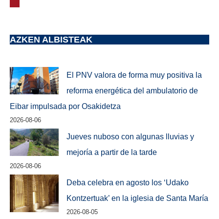
AZKEN ALBISTEAK
El PNV valora de forma muy positiva la
reforma energética del ambulatorio de
Eibar impulsada por Osakidetza
2026-08-06
Jueves nuboso con algunas lluvias y
mejoría a partir de la tarde
2026-08-06
Deba celebra en agosto los ‘Udako
Kontzertuak’ en la iglesia de Santa María
2026-08-05