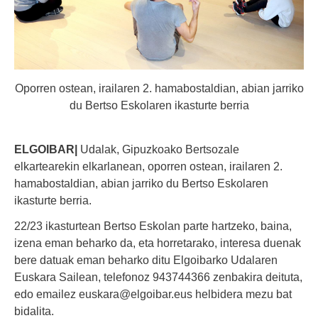
Oporren ostean, irailaren 2. hamabostaldian, abian jarriko
du Bertso Eskolaren ikasturte berria
ELGOIBAR|
Udalak, Gipuzkoako Bertsozale
elkartearekin elkarlanean, oporren ostean, irailaren 2.
hamabostaldian, abian jarriko du Bertso Eskolaren
ikasturte berria.
22/23 ikasturtean Bertso Eskolan parte hartzeko, baina,
izena eman beharko da, eta horretarako, interesa duenak
bere datuak eman beharko ditu Elgoibarko Udalaren
Euskara Sailean, telefonoz 943744366 zenbakira deituta,
edo emailez euskara@elgoibar.eus helbidera mezu bat
bidalita.