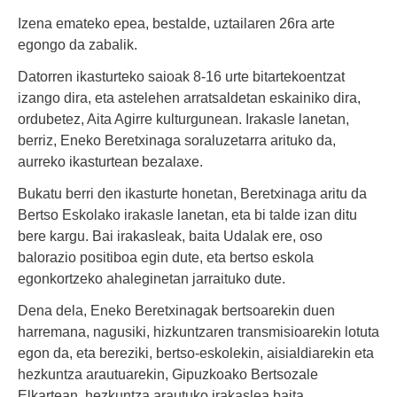
Izena emateko epea, bestalde, uztailaren 26ra arte
egongo da zabalik.
Datorren ikasturteko saioak 8-16 urte bitartekoentzat
izango dira, eta astelehen arratsaldetan eskainiko dira,
ordubetez, Aita Agirre kulturgunean. Irakasle lanetan,
berriz, Eneko Beretxinaga soraluzetarra arituko da,
aurreko ikasturtean bezalaxe.
Bukatu berri den ikasturte honetan, Beretxinaga aritu da
Bertso Eskolako irakasle lanetan, eta bi talde izan ditu
bere kargu. Bai irakasleak, baita Udalak ere, oso
balorazio positiboa egin dute, eta bertso eskola
egonkortzeko ahaleginetan jarraituko dute.
Dena dela, Eneko Beretxinagak bertsoarekin duen
harremana, nagusiki, hizkuntzaren transmisioarekin lotuta
egon da, eta bereziki, bertso-eskolekin, aisialdiarekin eta
hezkuntza arautuarekin, Gipuzkoako Bertsozale
Elkartean, hezkuntza arautuko irakaslea baita.