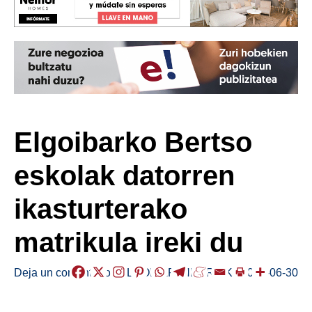
Elgoibarko Bertso
eskolak datorren
ikasturterako
matrikula ireki du
Deja un comentario
/
ELGOIBAR
,
HERRIAK
/
2022-06-30