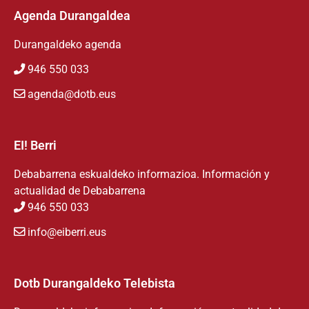
Agenda Durangaldea
Durangaldeko agenda
946 550 033
agenda@dotb.eus
EI! Berri
Debabarrena eskualdeko informazioa. Información y
actualidad de Debabarrena
946 550 033
info@eiberri.eus
Dotb Durangaldeko Telebista