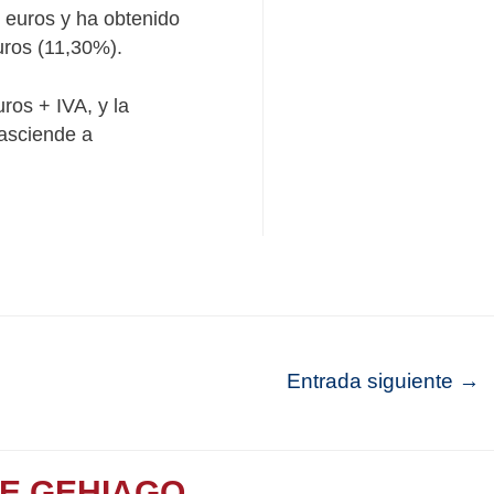
 euros y ha obtenido
uros (11,30%).
ros + IVA, y la
 asciende a
Entrada siguiente
→
TE GEHIAGO