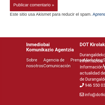
Este sitio usa Akismet para reducir el spam.
Aprend
Inmediobai
DOT Kirolak
Komunikazio Agentzia
Durangaldeko 
Sobre
Agencia de
Prensa
Marketing
S
informazioa.
nosotros
Comunicación
Información 
actualidad de
de Durangald
946 550 0
info@dotki