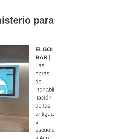
isterio para
ELGOI
BAR |
Las
obras
de
Rehabil
itación
de las
antigua
s
escuela
s Aita