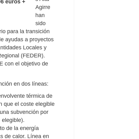
06 euros +
Agirre
han
sido
io para la transición
 de ayudas a proyectos
ntidades Locales y
 Regional (FEDER).
 con el objetivo de
nción en dos líneas:
envolvente térmica de
n que el coste elegible
 una subvención por
elegible).
o de la energía
 de calor. Línea en