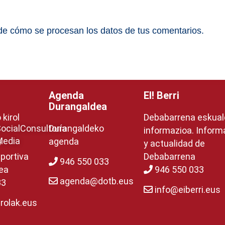
e cómo se procesan los datos de tus comentarios.
Agenda
EI! Berri
Durangaldea
kirol
Debabarrena eskua
ocial
Consultoría
Durangaldeko
informazioa. Inform
Media
agenda
y
y actualidad de
portiva
Debabarrena
946 550 033
ea
946 550 033
agenda@dotb.eus
33
info@eiberri.eus
rolak.eus