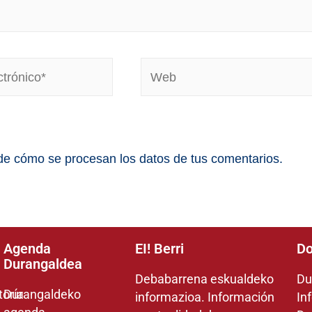
e cómo se procesan los datos de tus comentarios.
Agenda
EI! Berri
Do
Durangaldea
Debabarrena eskualdeko
Du
toría
Durangaldeko
informazioa. Información
In