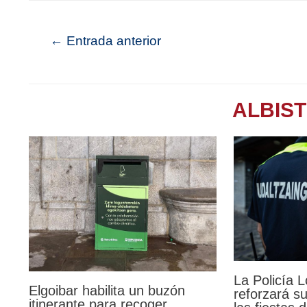
←
Entrada anterior
ALBIS
La Policía 
Elgoibar habilita un buzón
reforzará su
itinerante para recoger