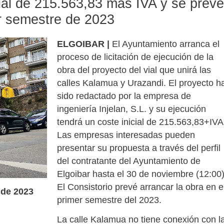
cial de 215.563,83 más IVA y se prevé
er semestre de 2023
ELGOIBAR |
El Ayuntamiento arranca el
proceso de licitación de ejecución de la
obra del proyecto del vial que unirá las
calles Kalamua y Urazandi. El proyecto h
sido redactado por la empresa de
ingeniería Injelan, S.L. y su ejecución
tendrá un coste inicial de 215.563,83+IVA
Las empresas interesadas pueden
presentar su propuesta a través del perfil
del contratante del Ayuntamiento de
Elgoibar hasta el 30 de noviembre (12:00)
El Consistorio prevé arrancar la obra en e
 de 2023
primer semestre del 2023.
La calle Kalamua no tiene conexión con l