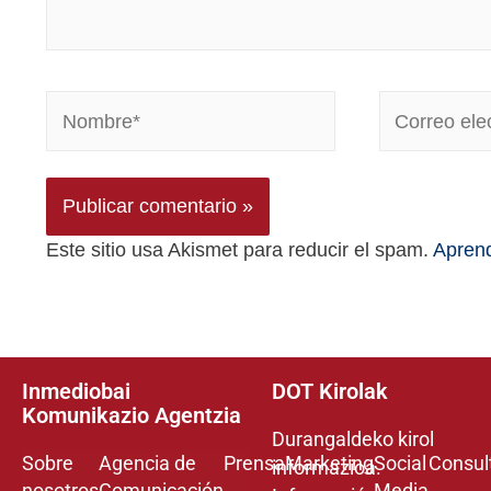
Este sitio usa Akismet para reducir el spam.
Aprend
Inmediobai
DOT Kirolak
Komunikazio Agentzia
Durangaldeko kirol
Sobre
Agencia de
Prensa
Marketing
Social
Consul
informazioa.
nosotros
Comunicación
Media