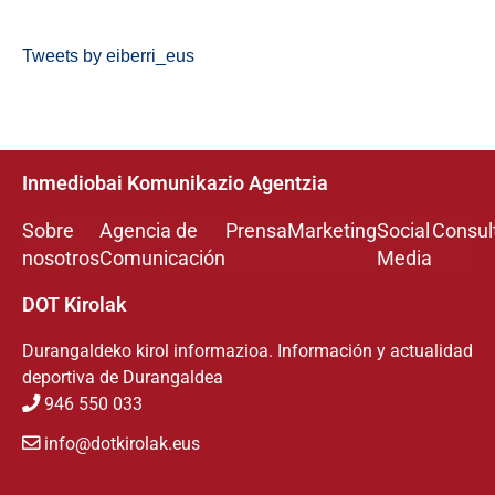
Tweets by eiberri_eus
Inmediobai Komunikazio Agentzia
Sobre
Agencia de
Prensa
Marketing
Social
Consul
nosotros
Comunicación
Media
DOT Kirolak
Durangaldeko kirol informazioa. Información y actualidad
deportiva de Durangaldea
946 550 033
info@dotkirolak.eus