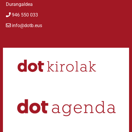
Durangaldea
946 550 033
info@dotb.eus