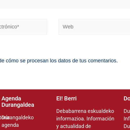
e cómo se procesan los datos de tus comentarios.
Agenda
EI! Berri
Do
Durangaldea
Debabarrena eskualdeko
Du
toría
Durangaldeko
informazioa. Información
In
agenda
y actualidad de
Du