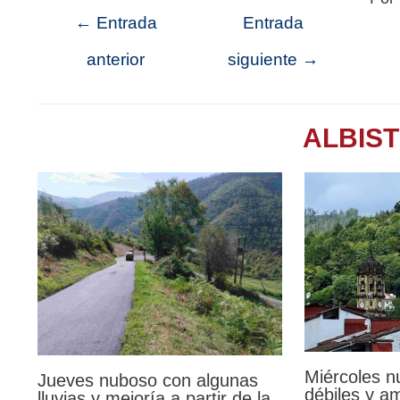
←
Entrada
Entrada
anterior
siguiente
→
ALBIS
Miércoles n
Jueves nuboso con algunas
débiles y a
lluvias y mejoría a partir de la