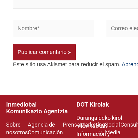
Este sitio usa Akismet para reducir el spam.
Aprend
Inmediobai
DOT Kirolak
Komunikazio Agentzia
Durangaldeko kirol
Sobre
Agencia de
Prensa
Marketing
Social
Consul
informazioa.
nosotros
Comunicación
Media
Información y