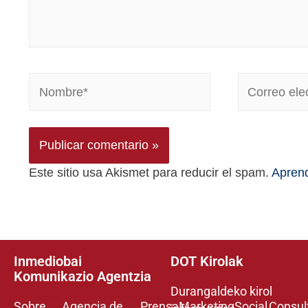
Este sitio usa Akismet para reducir el spam.
Aprend
Inmediobai
DOT Kirolak
Komunikazio Agentzia
Durangaldeko kirol
Sobre
Agencia de
Prensa
Marketing
Social
Consul