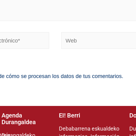
e cómo se procesan los datos de tus comentarios.
Agenda
EI! Berri
Do
Durangaldea
Debabarrena eskualdeko
Du
toría
Durangaldeko