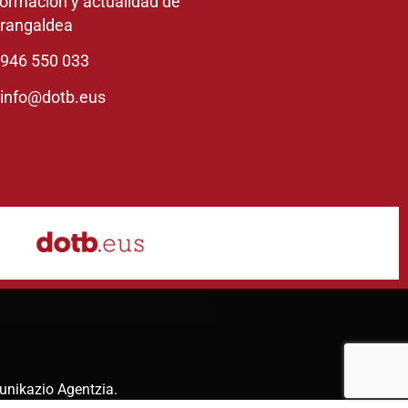
formación y actualidad de
rangaldea
946 550 033
info@dotb.eus
unikazio Agentzia
.