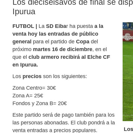
Los dieciseisavos de final se dis
Ipurua
FUTBOL |
La
SD Eiba
r ha puesta
a la
venta hoy las entradas de público
general
para el partido de
Copa
del
próximo
martes 16 de diciembre
, en el
que el
club armero recibirá al Elche CF
en Ipurua.
Los
precios
son los siguientes:
Zona Centro= 30€
Zona A= 25€
Fondos y Zona B= 20€
Este partido será de pago también para los
las personas abonadas. El club pondrá a la
Los
venta entradas a precios populares.