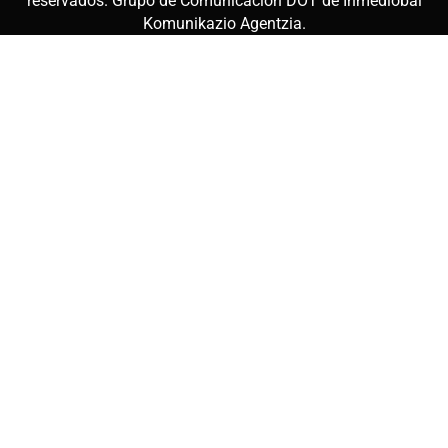
reservados. Grupo de Comunicación DOT de
Inmediobai
Komunikazio Agentzia
.