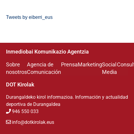
Tweets by eiberri_eus
Inmediobai Komunikazio Agentzia
Sobre
Agencia de
Prensa
Marketing
Social
Consul
nosotros
Comunicación
Media
DOT Kirolak
Durangaldeko kirol informazioa. Información y actualidad
deportiva de Durangaldea
946 550 033
info@dotkirolak.eus