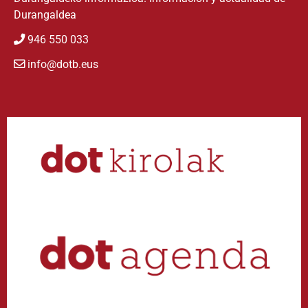
Durangaldea
946 550 033
info@dotb.eus