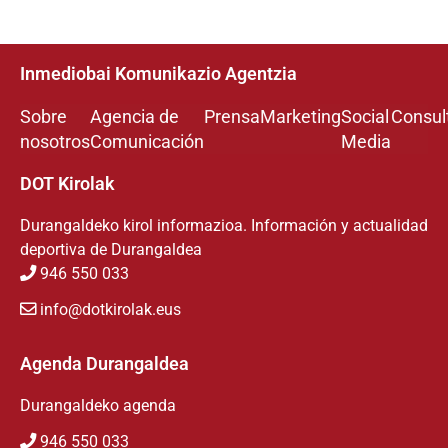
Inmediobai Komunikazio Agentzia
Sobre
Agencia de
Prensa
Marketing
Social
Consul
nosotros
Comunicación
Media
DOT Kirolak
Durangaldeko kirol informazioa. Información y actualidad
deportiva de Durangaldea
946 550 033
info@dotkirolak.eus
Agenda Durangaldea
Durangaldeko agenda
946 550 033