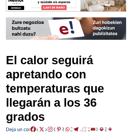
El calor seguirá
apretando con
temperaturas que
llegarán a los 36
grados
Deja un comentario
/
EGURALDIA
,
/
2022-07-12