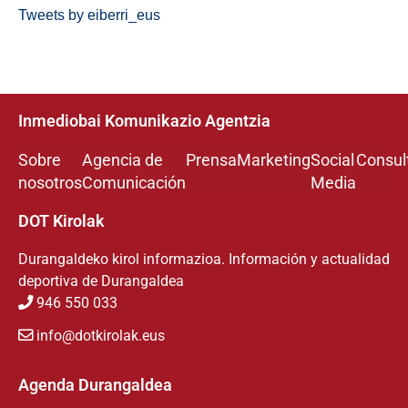
Tweets by eiberri_eus
Inmediobai Komunikazio Agentzia
Sobre
Agencia de
Prensa
Marketing
Social
Consul
nosotros
Comunicación
Media
DOT Kirolak
Durangaldeko kirol informazioa. Información y actualidad
deportiva de Durangaldea
946 550 033
info@dotkirolak.eus
Agenda Durangaldea