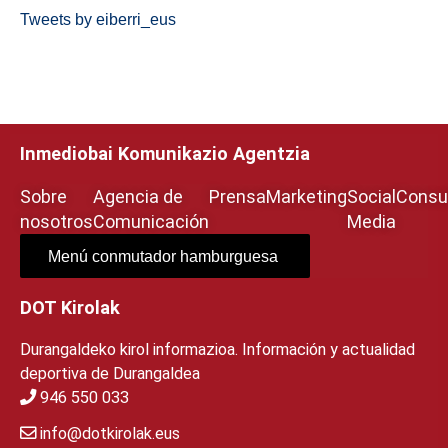
Tweets by eiberri_eus
Inmediobai Komunikazio Agentzia
Sobre
Agencia de
Prensa
Marketing
Social
Consul
nosotros
Comunicación
Media
Menú conmutador hamburguesa
DOT Kirolak
Durangaldeko kirol informazioa. Información y actualidad
deportiva de Durangaldea
946 550 033
info@dotkirolak.eus