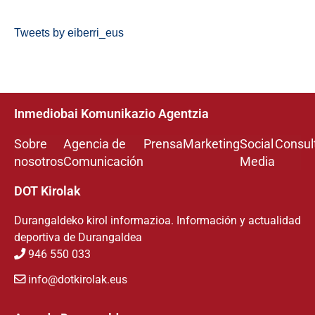
Tweets by eiberri_eus
Inmediobai Komunikazio Agentzia
Sobre
Agencia de
Prensa
Marketing
Social
Consul
nosotros
Comunicación
Media
DOT Kirolak
Durangaldeko kirol informazioa. Información y actualidad
deportiva de Durangaldea
946 550 033
info@dotkirolak.eus