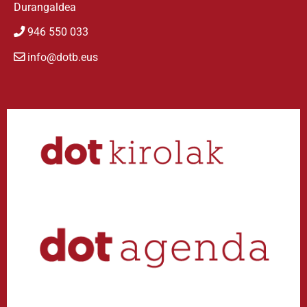
Durangaldea
946 550 033
info@dotb.eus