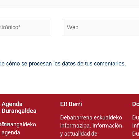
e cómo se procesan los datos de tus comentarios.
Agenda
EI! Berri
Do
Durangaldea
Debabarrena eskualdeko
Du
toría
Durangaldeko
informazioa. Información
In
agenda
y actualidad de
Du