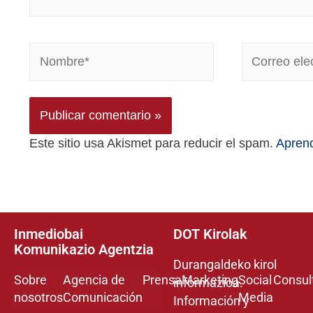
Este sitio usa Akismet para reducir el spam.
Aprend
Inmediobai
DOT Kirolak
Komunikazio Agentzia
Durangaldeko kirol
Sobre
Agencia de
Prensa
Marketing
Social
Consul
informazioa.
nosotros
Comunicación
Media
Información y