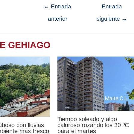
←
Entrada
Entrada
anterior
siguiente
→
TE GEHIAGO
Tiempo soleado y algo
uboso con lluvias
caluroso rozando los 30 ºC
mbiente más fresco
para el martes