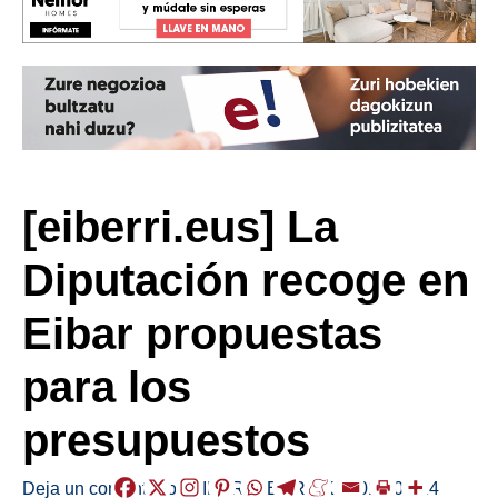
[eiberri.eus] La
Diputación recoge en
Eibar propuestas
para los
presupuestos
Deja un comentario
/
EIBAR
,
HERRIAK
/
2019-03-14