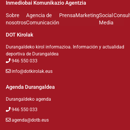
Inmediobai Komunikazio Agentzia
Sobre
Agencia de
Prensa
Marketing
Social
Consul
nosotros
Comunicación
Media
DOT Kirolak
Durangaldeko kirol informazioa. Información y actualidad
deportiva de Durangaldea
946 550 033
info@dotkirolak.eus
Agenda Durangaldea
Durangaldeko agenda
946 550 033
agenda@dotb.eus