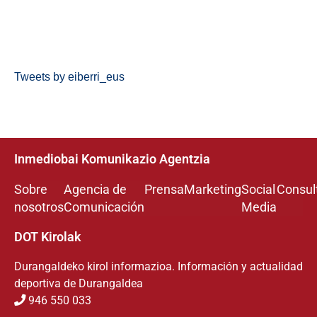
Tweets by eiberri_eus
Inmediobai Komunikazio Agentzia
Sobre
Agencia de
Prensa
Marketing
Social
Consul
nosotros
Comunicación
Media
DOT Kirolak
Durangaldeko kirol informazioa. Información y actualidad
deportiva de Durangaldea
946 550 033