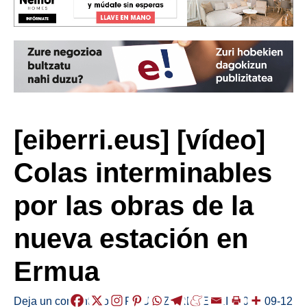
[eiberri.eus] [vídeo]
Colas interminables
por las obras de la
nueva estación en
Ermua
Deja un comentario
/
ERMUA
,
ZUREBERRI
/
2018-09-12