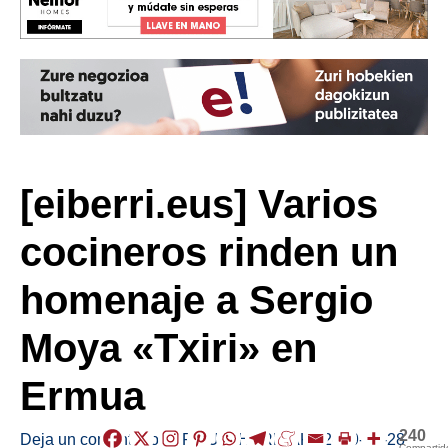
[eiberri.eus] Varios
cocineros rinden un
homenaje a Sergio
Moya «Txiri» en
Ermua
240
Deja un comentario
/
ERMUA
,
HERRIAK
/
2019-03-28
Compartid