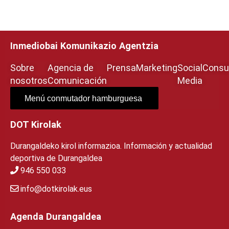
Inmediobai Komunikazio Agentzia
Sobre
Agencia de
Prensa
Marketing
Social
Consul
nosotros
Comunicación
Media
Menú conmutador hamburguesa
DOT Kirolak
Durangaldeko kirol informazioa. Información y actualidad
deportiva de Durangaldea
946 550 033
info@dotkirolak.eus
Agenda Durangaldea