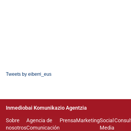
Tweets by eiberri_eus
Inmediobai Komunikazio Agentzia
Sobre
Agencia de
Prensa
Marketing
Social
Consul
nosotros
Comunicación
Media