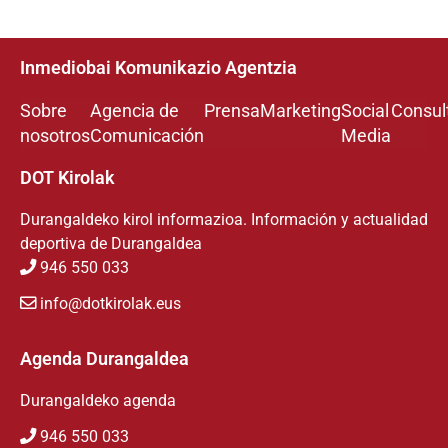
Inmediobai Komunikazio Agentzia
Sobre
Agencia de
Prensa
Marketing
Social
Consul
nosotros
Comunicación
Media
DOT Kirolak
Durangaldeko kirol informazioa. Información y actualidad
deportiva de Durangaldea
946 550 033
info@dotkirolak.eus
Agenda Durangaldea
Durangaldeko agenda
946 550 033