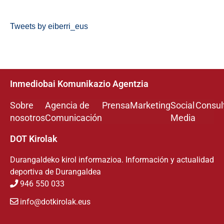
Tweets by eiberri_eus
Inmediobai Komunikazio Agentzia
Sobre
Agencia de
Prensa
Marketing
Social
Consul
nosotros
Comunicación
Media
DOT Kirolak
Durangaldeko kirol informazioa. Información y actualidad
deportiva de Durangaldea
946 550 033
info@dotkirolak.eus