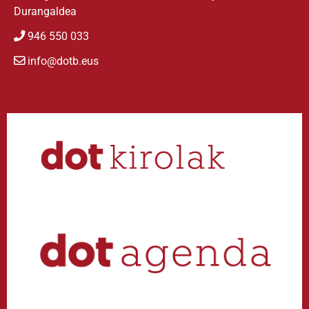
Durangaldea
946 550 033
info@dotb.eus