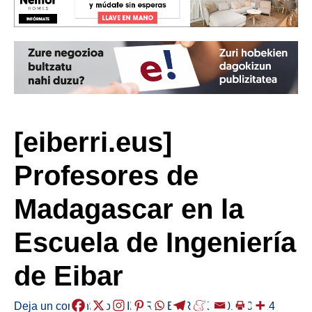
[eiberri.eus]
Profesores de
Madagascar en la
Escuela de Ingeniería
de Eibar
Deja un comentario
/
EIBAR
,
HERRIAK
/
2019-05-24